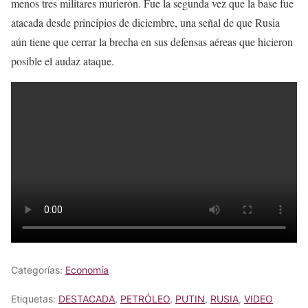
menos tres militares murieron. Fue la segunda vez que la base fue
atacada desde principios de diciembre, una señal de que Rusia
aún tiene que cerrar la brecha en sus defensas aéreas que hicieron
posible el audaz ataque.
Categorías:
Economía
Etiquetas:
DESTACADA
,
PETRÓLEO
,
PUTIN
,
RUSIA
,
VIDEO