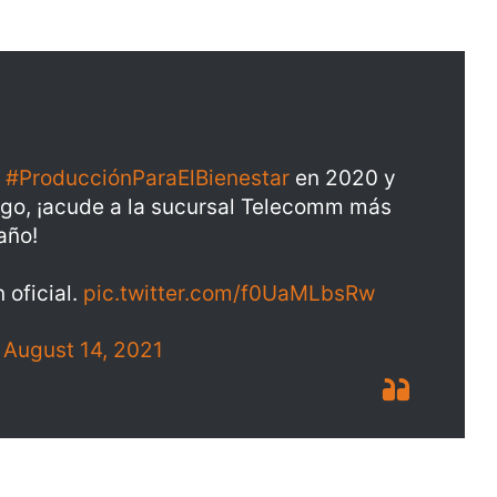
a
#ProducciónParaElBienestar
en 2020 y
ago, ¡acude a la sucursal Telecomm más
año!
 oficial.
pic.twitter.com/f0UaMLbsRw
)
August 14, 2021