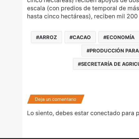
cinco hectáreas) reciben apoyos de dos
escala (con predios de temporal de más 
hasta cinco hectáreas), reciben mil 200
ARROZ
CACAO
ECONOMÍA
PRODUCCIÓN PARA 
SECRETARÍA DE AGRI
Deja un comentario
Lo siento, debes estar
conectado
para p