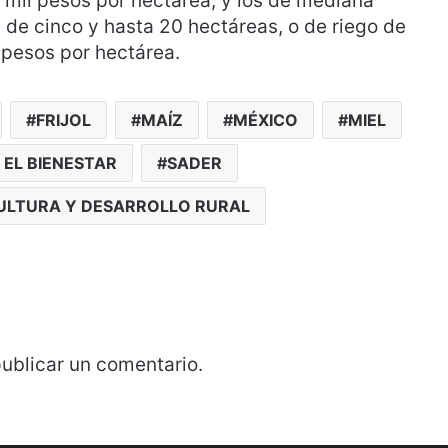
 mil pesos por hectárea, y los de mediana
de cinco y hasta 20 hectáreas, o de riego de
 pesos por hectárea.
FRIJOL
MAÍZ
MÉXICO
MIEL
EL BIENESTAR
SADER
CULTURA Y DESARROLLO RURAL
ublicar un comentario.