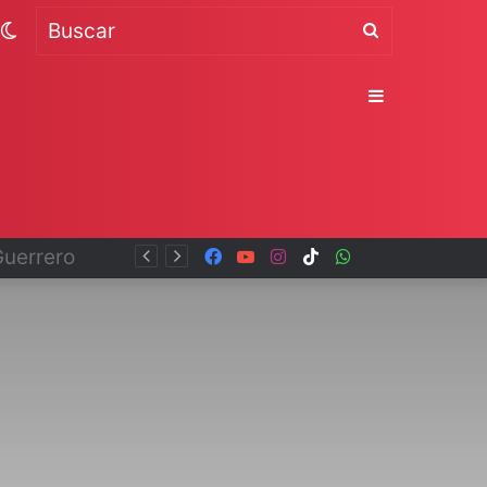
Switch
Buscar
skin
Sidebar
Facebook
YouTube
Instagram
TikTok
WhatsApp
x