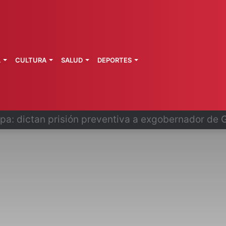
L
CULTURA
SALUD
DEPORTES
o se disculpa tras polémico plan de FIFA