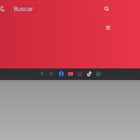
Switch
Buscar
skin
Sidebar
Facebook
YouTube
Instagram
TikTok
WhatsApp
x