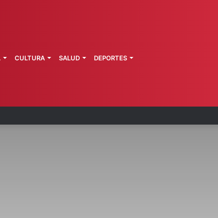
L
CULTURA
SALUD
DEPORTES
 la última ruta de Kimberly Moya