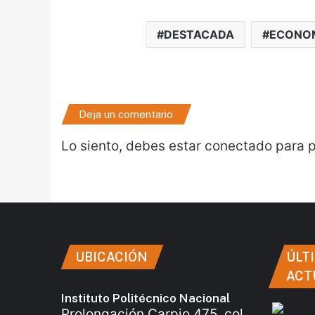
DESTACADA
ECONO
Deja un comentario
Lo siento, debes estar
conectado
para p
UBICACIÓN
ÚLT
ACT
Instituto Politécnico Nacional
Prolongación Carpio 475, col.