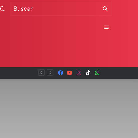
Switch
Buscar
skin
Sidebar
Facebook
YouTube
Instagram
TikTok
WhatsApp
x