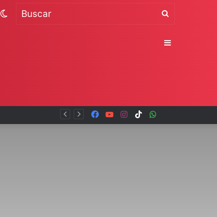
Switch
Buscar
skin
Sidebar
Facebook
YouTube
Instagram
TikTok
WhatsApp
x