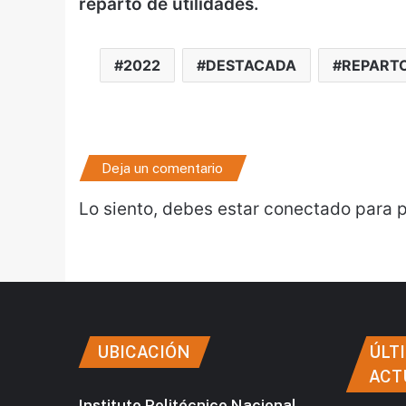
reparto de utilidades.
2022
DESTACADA
REPARTO
Deja un comentario
Lo siento, debes estar
conectado
para p
UBICACIÓN
ÚLT
ACT
Instituto Politécnico Nacional