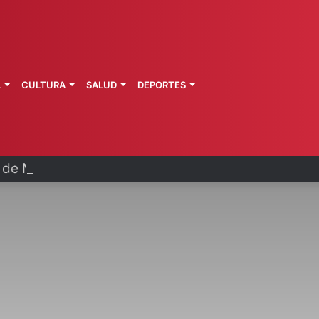
L
CULTURA
SALUD
DEPORTES
a de Morelos investiga explosión de pipa