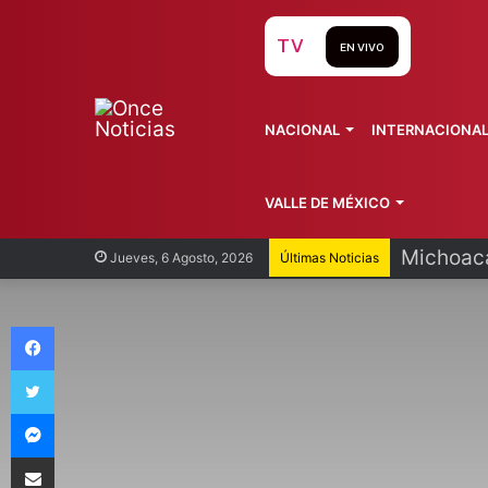
TV
EN VIVO
NACIONAL
INTERNACIONA
VALLE DE MÉXICO
Michoacá
Jueves, 6 Agosto, 2026
Últimas Noticias
Facebook
Twitter
Messenger
Compartir vía Email