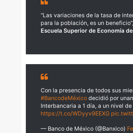
“Las variaciones de la tasa de int
para la población, es un beneficio”
Escuela Superior de Economía del 
Con la presencia de todos sus mie
#BancodeMéxico
decidió por unan
Interbancaria a 1 día, a un nivel 
https://t.co/WDyyv9EEXG
pic.twi
— Banco de México (@Banxico)
Fe