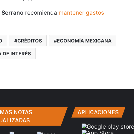
 Serrano
recomienda
mantener gastos
O
CRÉDITOS
ECONOMÍA MEXICANA
 DE INTERÉS
IMAS NOTAS
APLICACIONES
UALIZADAS