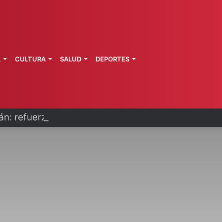
L
CULTURA
SALUD
DEPORTES
n: refuerzan seguridad en zona aguacatera