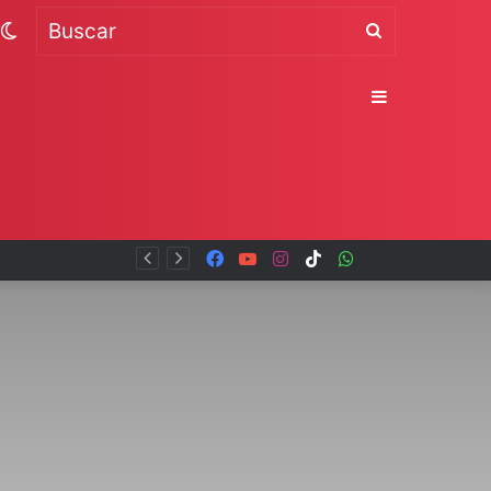
Switch
Buscar
skin
Sidebar
Facebook
YouTube
Instagram
TikTok
WhatsApp
x