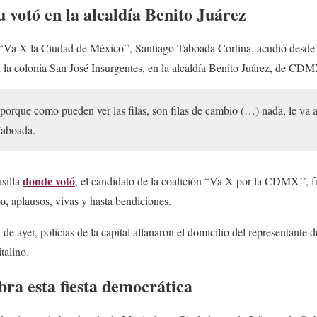
u votó en la alcaldía Benito Juárez
n “Va X la Ciudad de México’’, Santiago Taboada Cortina, acudió desde
en la colonia San José Insurgentes, en la alcaldía Benito Juárez, de CD
que como pueden ver las filas, son filas de cambio (…) nada, le va a g
Taboada.
donde votó
asilla
, el candidato de la coalición “Va X por la CDMX’’, 
yo,
aplausos, vivas y hasta bendiciones.
de ayer, policías de la capital allanaron el domicilio del representante
italino.
bra esta fiesta democrática