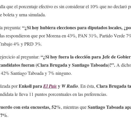
alla que el porcentaje efectivo es sin considerar el 10% que no declaró 
de boleta y urna simulada.
“¿Si hoy hubiera elecciones para diputados locales, ¿po
la pregunta:
tadas respondieron que por Morena en 43%, PAN 31%, Partido Verde 
 Trabajo 4% y PRD 3%.
“¿Si hoy fuera la elección para Jefe de Gobi
ejercicio al preguntar:
os candidatos fueran (Clara Brugada y Santiago Taboada)?”.
A dicho
a, 42% Santiago Taboada y 7% ninguno.
Enkoll para
y
Clara Brugada ta
lizada por
El País
W Radio
. En ésta,
andidata le lleva 11 puntos porcentuales en las preferencias.
cuerdo con esta encuestas, 52%
Santiago Taboada apa
, mientras que
n 7%
.