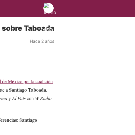
a sobre Taboada
Hace 2 años
 de México por la coalición
Santiago Taboada
ente a
,
orma
y
El País
con
W Radio
ferencias
antiago
; S
.