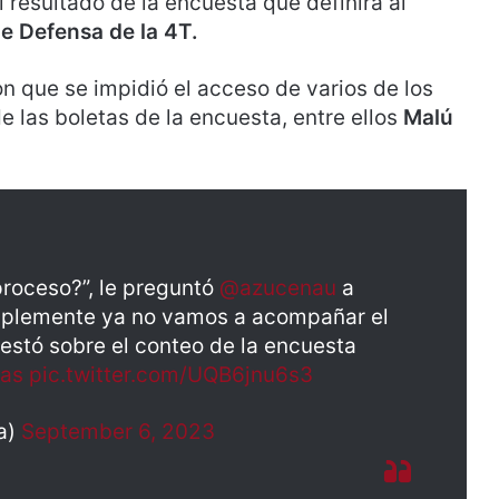
l resultado de la encuesta que definirá al
e Defensa de la 4T.
con que se impidió el acceso de varios de los
e las boletas de la encuesta, entre ellos
Malú
proceso?”, le preguntó
@azucenau
a
implemente ya no vamos a acompañar el
estó sobre el conteo de la encuesta
ias
pic.twitter.com/UQB6jnu6s3
a)
September 6, 2023