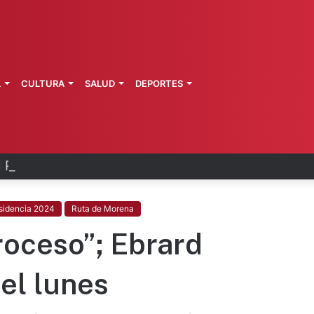
L
CULTURA
SALUD
DEPORTES
 Parolin pide por madres buscadoras
sidencia 2024
Ruta de Morena
roceso”; Ebrard
el lunes