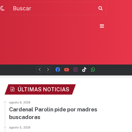
Switch
Buscar
skin
Sidebar
Facebook
YouTube
Instagram
TikTok
WhatsApp
x
ÚLTIMAS NOTICIAS
agosto 6, 2026
Cardenal Parolin pide por madres
buscadoras
agosto 5, 2026