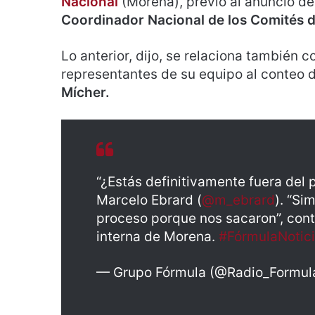
Nacional
(Morena), previo al anuncio de
C
oordinador Nacional de los Comités d
Lo anterior, dijo, se relaciona también 
representantes de su equipo al conteo d
Mícher.
“¿Estás definitivamente fuera del 
Marcelo Ebrard (
@m_ebrard
). “S
proceso porque nos sacaron”, cont
interna de Morena.
#FórmulaNotic
— Grupo Fórmula (@Radio_Formul