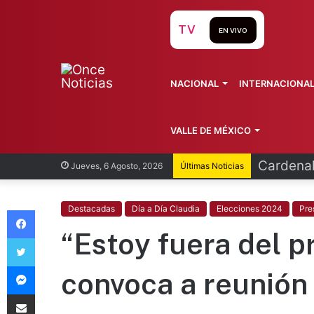
TV
EN VIVO
NACIONAL
INTERNACIONA
VALLE DE MÉXICO
Cardenal
Jueves, 6 Agosto, 2026
Últimas Noticias
Facebook
Destacadas
Día a Día Claudia
Elecciones 2024
Pre
“Estoy fuera del p
Twitter
Messenger
convoca a reunión 
Compartir vía Email