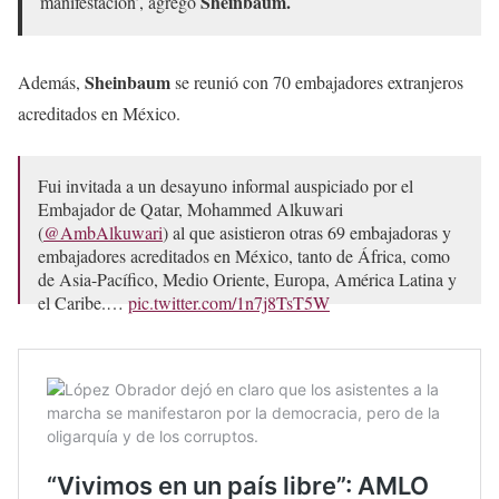
Sheinbaum.
manifestación’, agregó
Sheinbaum
Además,
se reunió con 70 embajadores extranjeros
acreditados en México.
Fui invitada a un desayuno informal auspiciado por el
Embajador de Qatar, Mohammed Alkuwari
(
@AmbAlkuwari
) al que asistieron otras 69 embajadoras y
embajadores acreditados en México, tanto de África, como
de Asia-Pacífico, Medio Oriente, Europa, América Latina y
el Caribe.…
pic.twitter.com/1n7j8TsT5W
— Dra. Claudia Sheinbaum (@Claudiashein)
February 20,
2024