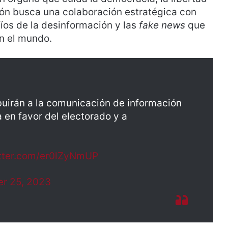
ión busca una colaboración estratégica con
íos de la desinformación y las
fake news
que
en el mundo.
buirán a la comunicación de información
a en favor del electorado y a
itter.com/er0lZyNmUP
er 25, 2023