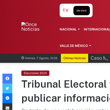
TV
EN VIVO
NACIONAL
INTERNACIONA
VALLE DE MÉXICO
Caso Man
Viernes, 7 Agosto, 2026
Últimas Noticias
Facebook
Elecciones 2024
Tribunal Electoral 
Twitter
Messenger
publicar informaci
Compartir vía Email