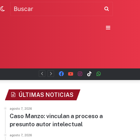
Switch
Buscar
skin
Sidebar
al
Facebook
YouTube
Instagram
TikTok
WhatsApp
x
ÚLTIMAS NOTICIAS
agosto 7, 2026
Caso Manzo: vinculan a proceso a
presunto autor intelectual
agosto 7, 2026