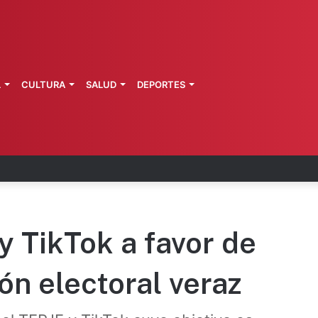
L
CULTURA
SALUD
DEPORTES
zo: vinculan a proceso a presunto autor intelectu
y TikTok a favor de
ón electoral veraz