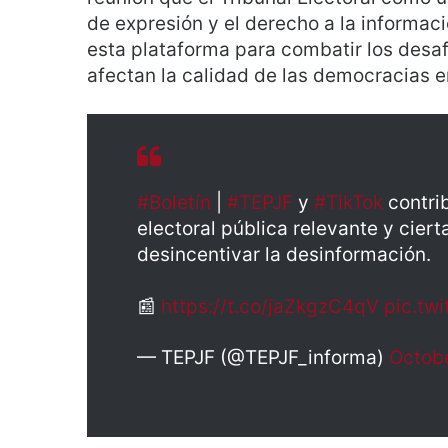
de expresión y el derecho a la informac
esta plataforma para combatir los desaf
afectan la calidad de las democracias 
#Boletín
|
#TEPJF
y
#TikTok
contri
electoral pública relevante y ciert
desincentivar la desinformación.
📰
https://t.co/jaZkgzC4qV
pic.tw
— TEPJF (@TEPJF_informa)
Octob