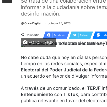
Se trata de una colaboración entre
informar a la ciudadanía sobre tema
desinformación.
Once Digital
octubre 25, 2023
Compartir
Facebook
Twitter
Me
FOTO: TEPJF
No cabe duda que hoy en día las person
tiempo en las redes sociales, especial
Electoral del Poder Judicial de la Fede
un acuerdo en favor de divulgar informa
A través de un comunicado, el
TEPJF
in
Entendimiento
con
TikTok
, para contri
pública relevante en favor del electora