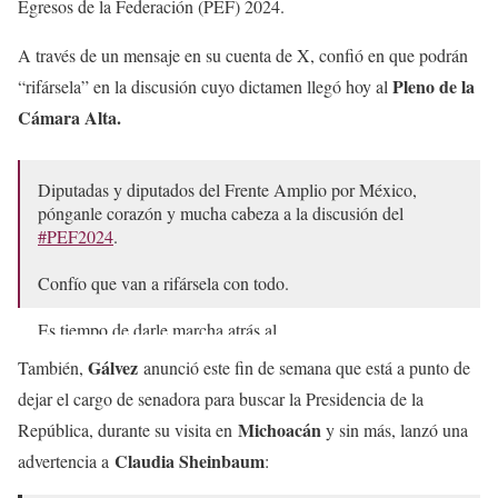
Egresos de la Federación (PEF) 2024.
A través de un mensaje en su cuenta de X, confió en que podrán
Pleno de la
“rifársela” en la discusión cuyo dictamen llegó hoy al
Cámara Alta.
Diputadas y diputados del Frente Amplio por México,
pónganle corazón y mucha cabeza a la discusión del
#PEF2024
.
Confío que van a rifársela con todo.
Es tiempo de darle marcha atrás al
#CochinitoParaSheinbaum
.
@diputadospan
Gálvez
También,
anunció este fin de semana que está a punto de
@GPPRIDiputados
@GPPRDmx
dejar el cargo de senadora para buscar la Presidencia de la
— Xóchitl Gálvez Ruiz (@XochitlGalvez)
November 6,
Michoacán
República, durante su visita en
y sin más, lanzó una
2023
Claudia Sheinbaum
advertencia a
: