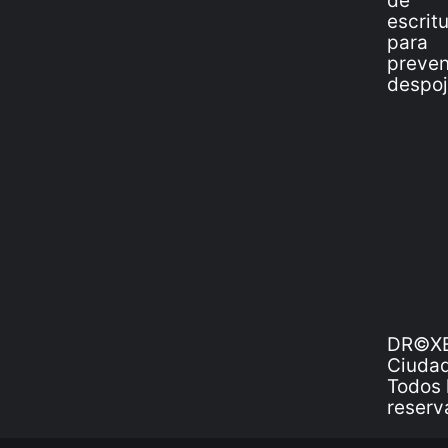
DR©XE
Ciudad
Todos 
reserv