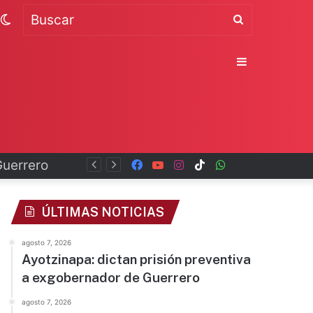
Switch
Buscar
skin
Sidebar
Facebook
YouTube
Instagram
TikTok
WhatsApp
x
ÚLTIMAS NOTICIAS
agosto 7, 2026
Ayotzinapa: dictan prisión preventiva
a exgobernador de Guerrero
agosto 7, 2026