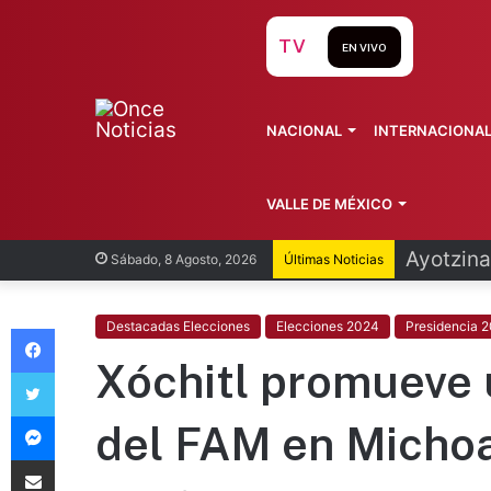
TV
EN VIVO
NACIONAL
INTERNACIONA
VALLE DE MÉXICO
Infantin
Sábado, 8 Agosto, 2026
Últimas Noticias
Facebook
Destacadas Elecciones
Elecciones 2024
Presidencia 
Xóchitl promueve 
Twitter
Messenger
del FAM en Micho
Compartir vía Email