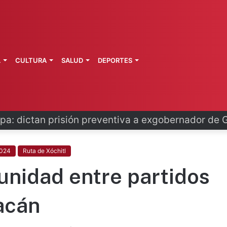
L
CULTURA
SALUD
DEPORTES
o se disculpa tras polémico plan de FIFA
2024
Ruta de Xóchitl
unidad entre partidos
acán