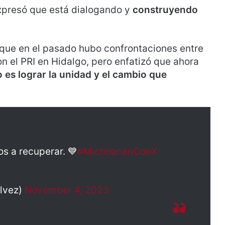
 expresó que está dialogando y
construyendo
 que en el pasado hubo confrontaciones entre
on el PRI en Hidalgo, pero enfatizó que ahora
o es lograr la unidad y el cambio que
s a recuperar. 💙
#MichoacánConX
alvez)
November 4, 2023