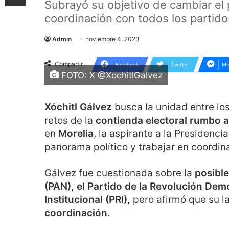
Subrayó su objetivo de cambiar el 
coordinación con todos los partido
Admin
noviembre 4, 2023
Compartir
Facebook
Twitter
Me
FOTO: X @XochitlGalvez
Xóchitl Gálvez
busca la unidad entre lo
retos de la
contienda electoral rumbo 
en
Morelia
, la aspirante a la Presidenci
panorama político y trabajar en coordin
Gálvez fue cuestionada sobre la
posible
(PAN), el Partido de la Revolución Dem
Institucional (PRI),
pero afirmó que su l
coordinación
.