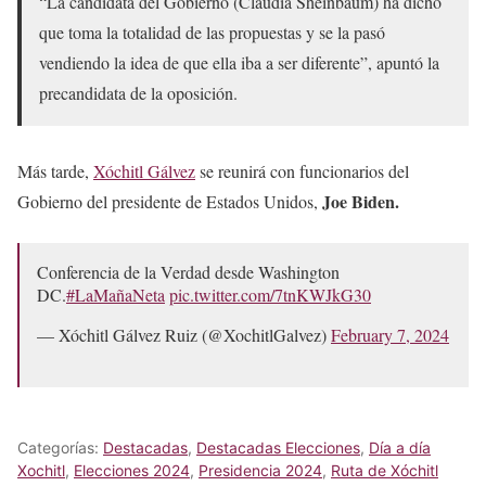
“La candidata del Gobierno (Claudia Sheinbaum) ha dicho
que toma la totalidad de las propuestas y se la pasó
vendiendo la idea de que ella iba a ser diferente”, apuntó la
precandidata de la oposición.
Más tarde,
Xóchitl Gálvez
se reunirá con funcionarios del
Joe Biden.
Gobierno del presidente de Estados Unidos,
Conferencia de la Verdad desde Washington
DC.
#LaMañaNeta
pic.twitter.com/7tnKWJkG30
— Xóchitl Gálvez Ruiz (@XochitlGalvez)
February 7, 2024
Categorías:
Destacadas
,
Destacadas Elecciones
,
Día a día
Xochitl
,
Elecciones 2024
,
Presidencia 2024
,
Ruta de Xóchitl