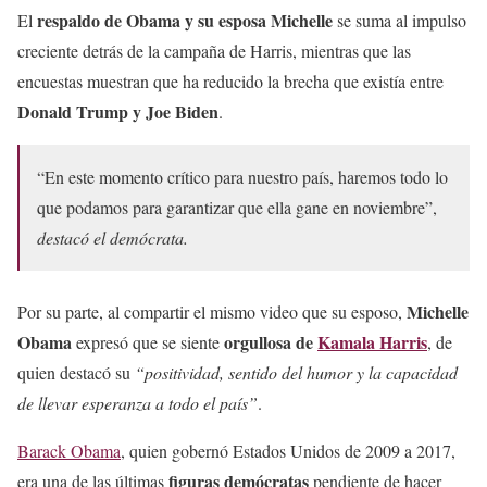
— Barack Obama (@BarackObama)
July 26, 2024
respaldo de Obama y su esposa Michelle
El
se suma al impulso
creciente detrás de la campaña de Harris, mientras que las
encuestas muestran que ha reducido la brecha que existía entre
Donald
Trump y Joe Biden
.
“En este momento crítico para nuestro país, haremos todo lo
que podamos para garantizar que ella gane en noviembre”,
destacó el demócrata.
Michelle
Por su parte, al compartir el mismo video que su esposo,
Obama
orgullosa de
Kamala Harris
expresó que se siente
, de
quien destacó su
“positividad, sentido del humor y la capacidad
de llevar esperanza a todo el país”
.
Barack Obama
, quien gobernó Estados Unidos de 2009 a 2017,
figuras demócratas
era una de las últimas
pendiente de hacer