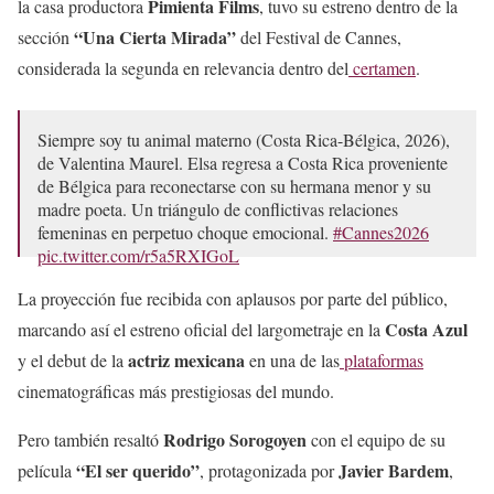
Pimienta Films
la casa productora
, tuvo su estreno dentro de la
“Una Cierta Mirada”
sección
del Festival de Cannes,
considerada la segunda en relevancia dentro del
certamen
.
Siempre soy tu animal materno (Costa Rica-Bélgica, 2026),
de Valentina Maurel. Elsa regresa a Costa Rica proveniente
de Bélgica para reconectarse con su hermana menor y su
madre poeta. Un triángulo de conflictivas relaciones
femeninas en perpetuo choque emocional.
#Cannes2026
pic.twitter.com/r5a5RXIGoL
— Ernesto Diezmartinez (@Diezmartinez)
May 16, 2026
La proyección fue recibida con aplausos por parte del público,
Costa Azul
marcando así el estreno oficial del largometraje en la
actriz mexicana
y el debut de la
en una de las
plataformas
cinematográficas más prestigiosas del mundo.
Rodrigo Sorogoyen
Pero también resaltó
con el equipo de su
“El ser querido”
Javier Bardem
película
, protagonizada por
,