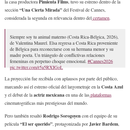
Pimienta Films
la casa productora
, tuvo su estreno dentro de la
“Una Cierta Mirada”
sección
del Festival de Cannes,
considerada la segunda en relevancia dentro del
certamen
.
Siempre soy tu animal materno (Costa Rica-Bélgica, 2026),
de Valentina Maurel. Elsa regresa a Costa Rica proveniente
de Bélgica para reconectarse con su hermana menor y su
madre poeta. Un triángulo de conflictivas relaciones
femeninas en perpetuo choque emocional.
#Cannes2026
pic.twitter.com/r5a5RXIGoL
— Ernesto Diezmartinez (@Diezmartinez)
May 16, 2026
La proyección fue recibida con aplausos por parte del público,
Costa Azul
marcando así el estreno oficial del largometraje en la
actriz mexicana
y el debut de la
en una de las
plataformas
cinematográficas más prestigiosas del mundo.
Rodrigo Sorogoyen
Pero también resaltó
con el equipo de su
“El ser querido”
Javier Bardem
película
, protagonizada por
,