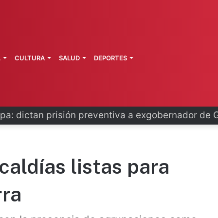
L
CULTURA
SALUD
DEPORTES
pa: dictan prisión preventiva a exgobernador de 
caldías listas para
rra