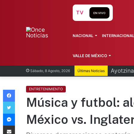
TV
EN VIVO
NACIONAL
INTERNACIONA
VALLE DE MÉXICO
Ayotzina
Sábado, 8 Agosto, 2026
Últimas Noticias
Facebook
ENTRETENIMIENTO
Música y futbol: al
Twitter
Messenger
México vs. Inglate
Compartir vía Email