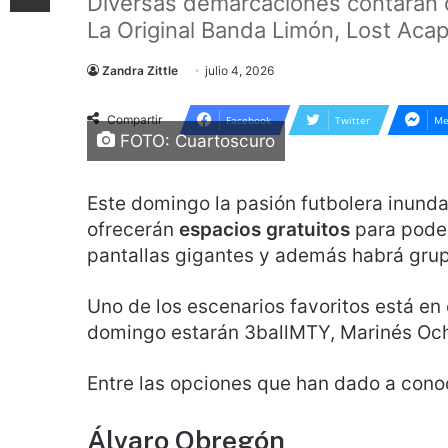
Diversas demarcaciones contarán 
La Original Banda Limón, Lost Acap
Zandra Zittle
julio 4, 2026
Compartir
Facebook
Twitter
Me
FOTO: Cuartoscuro
Este domingo la pasión futbolera inunda
ofrecerán
espacios gratuitos
para poder
pantallas gigantes y además habrá grupo
Uno de los escenarios favoritos está en
domingo estarán 3ballMTY, Marinés Och
Entre las opciones que han dado a conoc
Álvaro Obregón