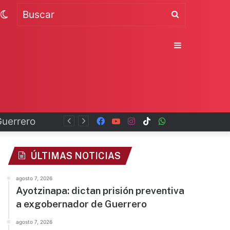
Switch
Buscar
skin
Sidebar
Guerrero
Facebook
YouTube
Instagram
TikTok
WhatsApp
x
ÚLTIMAS NOTICIAS
agosto 7, 2026
Ayotzinapa: dictan prisión preventiva
a exgobernador de Guerrero
agosto 7, 2026