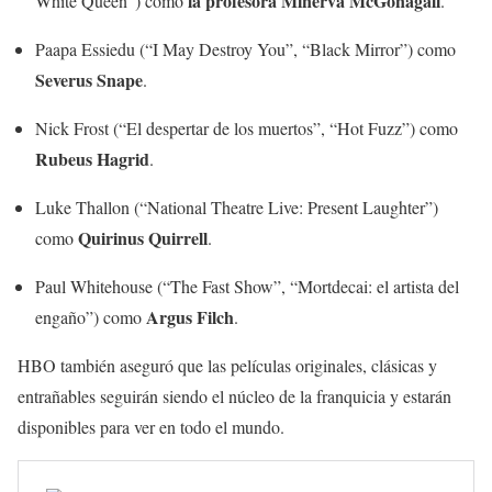
la profesora Minerva McGonagall
White Queen”) como
.
Paapa Essiedu (“I May Destroy You”, “Black Mirror”) como
Severus Snape
.
Nick Frost (“El despertar de los muertos”, “Hot Fuzz”) como
Rubeus Hagrid
.
Luke Thallon (“National Theatre Live: Present Laughter”)
Quirinus Quirrell
como
.
Paul Whitehouse (“The Fast Show”, “Mortdecai: el artista del
Argus Filch
engaño”) como
.
HBO también aseguró que las películas originales, clásicas y
entrañables seguirán siendo el núcleo de la franquicia y estarán
disponibles para ver en todo el mundo.