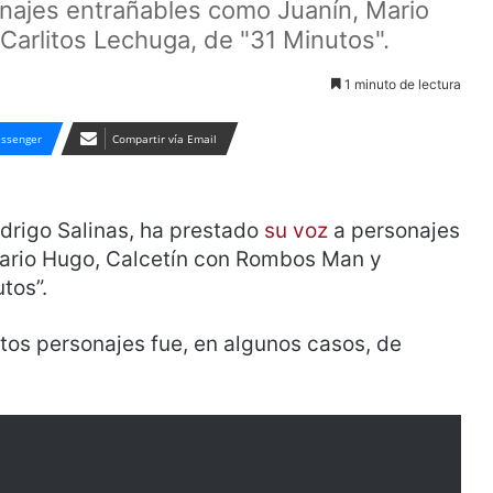
onajes entrañables como Juanín, Mario
arlitos Lechuga, de "31 Minutos".
1 minuto de lectura
ssenger
Compartir vía Email
drigo Salinas, ha prestado
su voz
a personajes
Mario Hugo, Calcetín con Rombos Man y
tos”.
tos personajes fue, en algunos casos, de