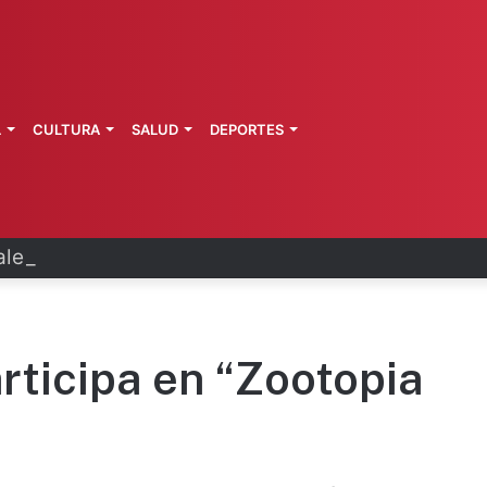
L
CULTURA
SALUD
DEPORTES
erta a pacientes por hackeo de datos
rticipa en “Zootopia