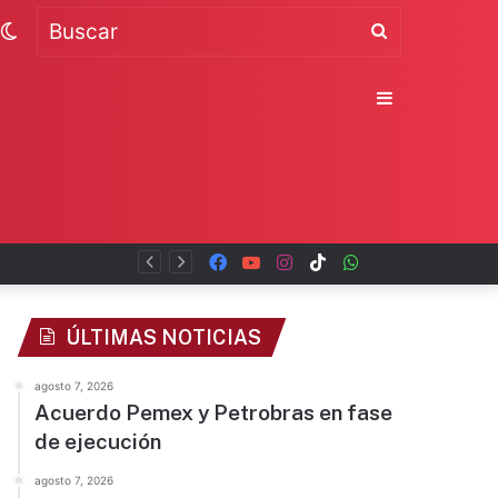
Switch
Buscar
skin
Sidebar
Facebook
YouTube
Instagram
TikTok
WhatsApp
x
ÚLTIMAS NOTICIAS
agosto 7, 2026
Acuerdo Pemex y Petrobras en fase
de ejecución
agosto 7, 2026