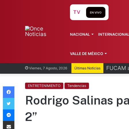
TV
EN VIVO
NACIONAL
INTERNACIONA
VALLE DE MÉXICO
FUCAM al
Viernes, 7 Agosto, 2026
Últimas Noticias
Facebook
ENTRETENIMIENTO
Tendencias
Rodrigo Salinas pa
Twitter
Messenger
2”
Compartir vía Email