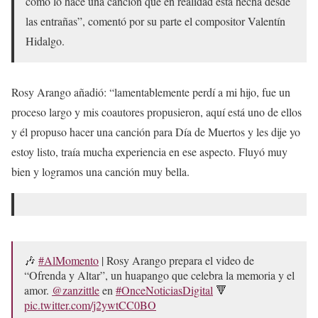
como lo hace una canción que en realidad está hecha desde
las entrañas”, comentó por su parte el compositor Valentín
Hidalgo.
Rosy Arango añadió: “lamentablemente perdí a mi hijo, fue un
proceso largo y mis coautores propusieron, aquí está uno de ellos
y él propuso hacer una canción para Día de Muertos y les dije yo
estoy listo, traía mucha experiencia en ese aspecto. Fluyó muy
bien y logramos una canción muy bella.
🎶
#AlMomento
| Rosy Arango prepara el video de
“Ofrenda y Altar”, un huapango que celebra la memoria y el
amor.
@zanzittle
en
#OnceNoticiasDigital
🔻
pic.twitter.com/j2ywtCC0BO