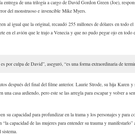
a entrega de una trilogía a cargo de David Gordon Green (Joe), respon
error del monstruoso e invencible Mike Myers.
n al igual que la original, recaudó 255 millones de dólares en todo el
arte en el avión que le trajo a Venecia y que no pudo pegar ojo en todo e
es por culpa de David”, aseguró, “es una forma extraordinaria de termina
utos después del final del filme anterior. Laurie Strode, su hija Karen 
 una casa ardiendo, pero este se las arregla para escapar y volver a sem
n su capacidad para profundizar en la trama y los personajes y para con
 “la capacidad de las mujeres para entender su trauma y manifestarlo” 
l sistema.