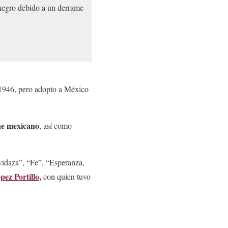
enegro debido a un derrame
 1946, pero adopto a México
ine mexicano
, así como
idaza”, “Fe”, “Esperanza,
pez Portillo
,
con quien tuvo