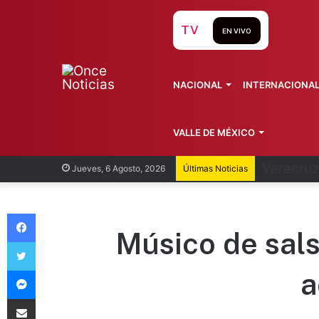
TV
EN VIVO
NACIONAL
INTERNACIONA
VALLE DE MÉXICO
Cofepris
Jueves, 6 Agosto, 2026
Últimas Noticias
Facebook
Músico de sals
Twitter
Messenger
a
Compartir vía Email