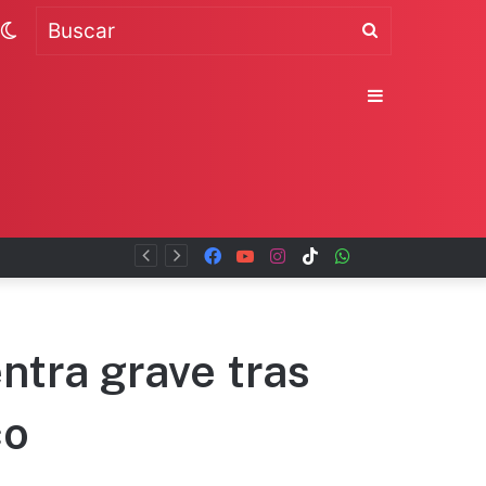
Switch
Buscar
skin
Sidebar
Facebook
YouTube
Instagram
TikTok
WhatsApp
x
ntra grave tras
co