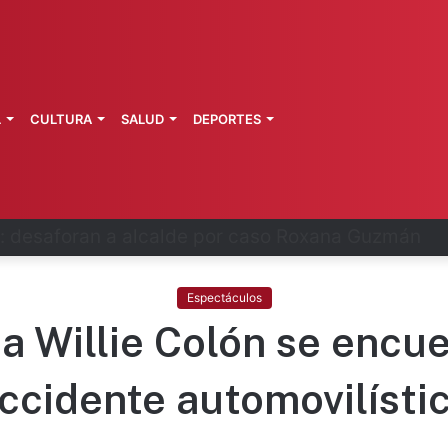
L
CULTURA
SALUD
DEPORTES
 fortalece coordinación sanitaria en los estados
Espectáculos
a Willie Colón se encue
ccidente automovilísti