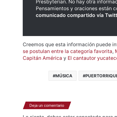
Presbyterian. No hay otra informa
Pensamientos y oraciones están co
comunicado compartido vía Twitt
Creemos que esta información puede in
se postulan entre la categoría favorita
,
Capitán América
y
El cantautor yucateco
MÚSICA
PUERTORRIQU
Deja un comentario