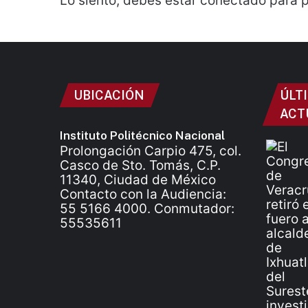
Lo siento, debes estar
conectado
para p
UBICACIÓN
ÚLT
ACT
Instituto Politécnico Nacional
Prolongación Carpio 475, col.
Casco de Sto. Tomás, C.P.
11340, Ciudad de México
Contacto con la Audiencia:
55 5166 4000. Conmutador:
55535611