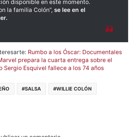
ción disponible en este momento.
n la familia Colón”,
se lee en el
er.
teresarte:
Rumbo a los Óscar: Documentales
Marvel prepara la cuarta entrega sobre el
 Sergio Esquivel fallece a los 74 años
EÑO
SALSA
WILLIE COLÓN