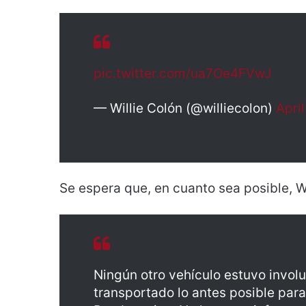
pic.twitter.com/ua7Oe4FVwJ
— Willie Colón (@williecolon)
Apri
Se espera que, en cuanto sea posible, W
Ningún otro vehículo estuvo involu
transportado lo antes posible par