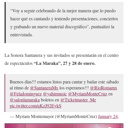
“Voy a seguir celebrando de la mejor manera que lo puedo
hacer qué es cantando y teniendo presentaciones, conciertos
y grabando un nuevo material discográfico”, puntualizó la
entrevistada.
La Sonora Santanera y sus invitados se presentarán en el centro
“La Maraka”, 27 y 28 de enero.
de espectáculos
Buenos días!!! estamos listos para cantar y bailar este sábado
al ritmo de
@SantaneraMx
los esperamos!!!
@RioRomamx
@Feladominguez
@yahirmusic
@MyriamMonteCruz
en
@salonlamaraka
boletos en
@Ticketmaster_Me
pic.twitter.com/qKzJ92EykS
— Myriam Montemayor (@MyriamMonteCruz)
January 24,
2023