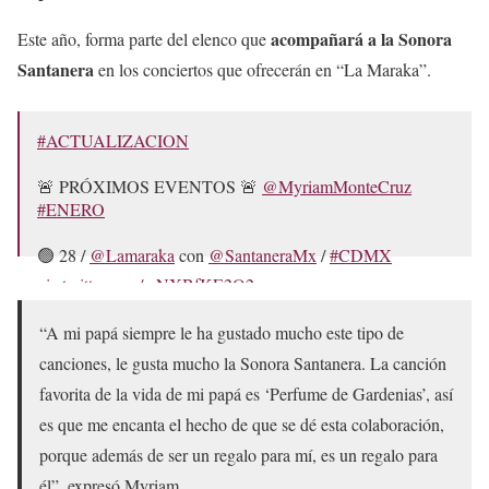
acompañará a la Sonora
Este año, forma parte del elenco que
Santanera
en los conciertos que ofrecerán en “La Maraka”.
#ACTUALIZACION
🚨 PRÓXIMOS EVENTOS 🚨
@MyriamMonteCruz
#ENERO
🟢 28 /
@Lamaraka
con
@SantaneraMx
/
#CDMX
pic.twitter.com/wNXBfKE2O2
— Club de Fans Oficial Myriam🎥CDMX
“A mi papá siempre le ha gustado mucho este tipo de
(@MyriamCam_CDMX)
January 26, 2023
canciones, le gusta mucho la Sonora Santanera. La canción
favorita de la vida de mi papá es ‘Perfume de Gardenias’, así
es que me encanta el hecho de que se dé esta colaboración,
porque además de ser un regalo para mí, es un regalo para
él”, expresó Myriam.