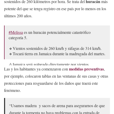
huracán
sostenidos de 260 kilómetros por hora. Se trata del
más
potente del que se tenga registro en ese país por lo menos en los
últimos 200 años.
#Melissa
es un huracán potencialmente catastrófico
categoría 5.
🔹Vientos sostenidos de 260 km/h y ráfagas de 314 km/h.
🔹Tocará tierra en Jamaica durante la madrugada del martes.
⚠️Jamaica será golpeado directamente por vientos
medidas preventivas
Las y los habitantes ya comenzaron con
,
extremadamente peligrosos, marea de tormenta y…
por ejemplo, colocaron tablas en las ventanas de sus casas y otras
pic.twitter.com/r5HgCq3c1K
protecciones para resguardarse de los daños que traerá este
— SkyAlert Storm (@SkyAlertStorm)
October 27, 2025
fenómeno.
“Usamos madera y sacos de arena para asegurarnos de que
durante la tormenta no haya problemas con la entrada de