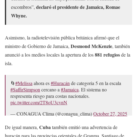
declaró el presidente de Jamaica, Romae
escombros”,
Whyne.
Asimismo, la radiotelevisión pública británica afirmó que el
Desmond McKenzie
ministro de Gobierno de Jamaica,
, también
881 refugios
anunció a los medios locales la apertura de los
de la
isla.
🌀
#Melissa
ahora es
#Huracán
de categoria 5 en la escala
#SaffirSimpson
cercano a
#Jamaica
. El sistema no
respresenta riesgo para costas nacionales.
pic.twitter.com/2T8oU3cvnN
— CONAGUA Clima (@conagua_clima)
October 27, 2025
Cuba
De igual manera,
también emitió una advertencia de
huracán para las provincias orientales de Granma, Santiago de