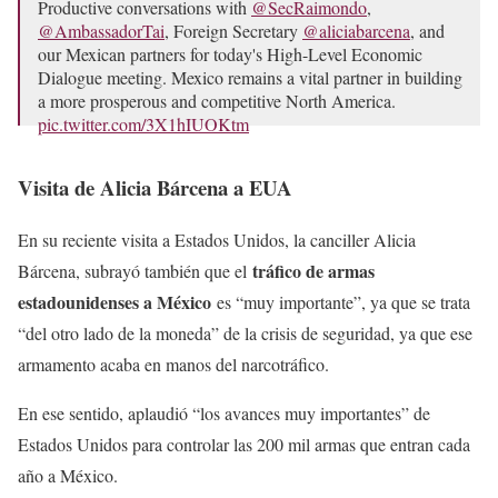
Productive conversations with
@SecRaimondo
,
@AmbassadorTai
, Foreign Secretary
@aliciabarcena
, and
our Mexican partners for today's High-Level Economic
Dialogue meeting. Mexico remains a vital partner in building
a more prosperous and competitive North America.
pic.twitter.com/3X1hIUOKtm
— Secretary Antony Blinken (@SecBlinken)
September 29,
Visita de Alicia Bárcena a EUA
2023
En su reciente visita a Estados Unidos, la canciller Alicia
tráfico de armas
Bárcena, subrayó también que el
estadounidenses a México
es “muy importante”, ya que se trata
“del otro lado de la moneda” de la crisis de seguridad, ya que ese
armamento acaba en manos del narcotráfico.
En ese sentido, aplaudió “los avances muy importantes” de
Estados Unidos para controlar las 200 mil armas que entran cada
año a México.