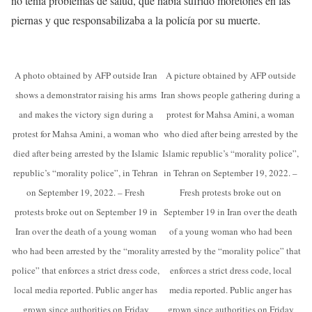
no tenía problemas de salud, que había sufrido moretones en las
piernas y que responsabilizaba a la policía por su muerte.
A photo obtained by AFP outside Iran
A picture obtained by AFP outside
shows a demonstrator raising his arms
Iran shows people gathering during a
and makes the victory sign during a
protest for Mahsa Amini, a woman
protest for Mahsa Amini, a woman who
who died after being arrested by the
died after being arrested by the Islamic
Islamic republic’s “morality police”,
republic’s “morality police”, in Tehran
in Tehran on September 19, 2022. –
on September 19, 2022. – Fresh
Fresh protests broke out on
protests broke out on September 19 in
September 19 in Iran over the death
Iran over the death of a young woman
of a young woman who had been
who had been arrested by the “morality
arrested by the “morality police” that
police” that enforces a strict dress code,
enforces a strict dress code, local
local media reported. Public anger has
media reported. Public anger has
grown since authorities on Friday
grown since authorities on Friday