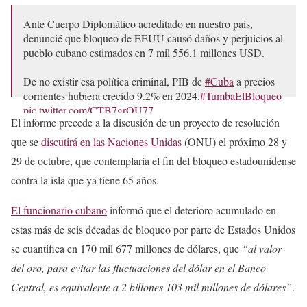
Ante Cuerpo Diplomático acreditado en nuestro país,
denuncié que bloqueo de EEUU causó daños y perjuicios al
pueblo cubano estimados en 7 mil 556,1 millones USD.
De no existir esa política criminal, PIB de
#Cuba
a precios
corrientes hubiera crecido 9.2% en 2024.
#TumbaElBloqueo
pic.twitter.com/CTB7grOU77
El informe precede a la discusión de un proyecto de resolución
— Bruno Rodríguez P (@BrunoRguezP)
September 17,
que se
discutirá en las Naciones Unidas
(ONU) el próximo 28 y
2025
29 de octubre, que contemplaría el fin del bloqueo estadounidense
contra la isla que ya tiene 65 años.
El funcionario cubano
informó que el deterioro acumulado en
estas más de seis décadas de bloqueo por parte de Estados Unidos
se cuantifica en 170 mil 677 millones de dólares, que
“al valor
del oro, para evitar las fluctuaciones del dólar en el Banco
Central, es equivalente a 2 billones 103 mil millones de dólares”
.