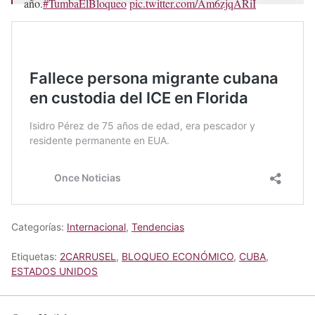
año.
#TumbaElBloqueo
pic.twitter.com/Am6zjqARiI
— Bruno Rodríguez P (@BrunoRguezP)
September 17,
2025
Categorías:
Internacional
,
Tendencias
Etiquetas:
2CARRUSEL
,
BLOQUEO ECONÓMICO
,
CUBA
,
ESTADOS UNIDOS