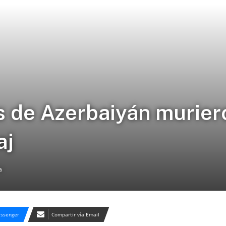
es de Azerbaiyán murier
aj
a
ssenger
Compartir vía Email