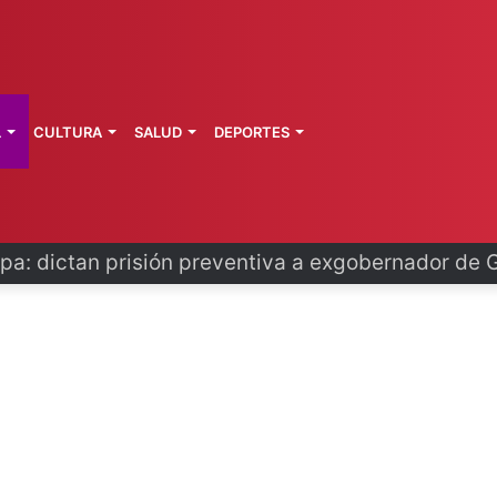
L
CULTURA
SALUD
DEPORTES
o se disculpa tras polémico plan de FIFA