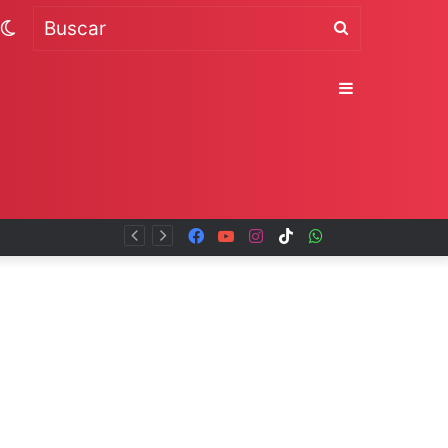
Switch
Buscar
skin
Sidebar
Facebook
YouTube
Instagram
TikTok
WhatsApp
x