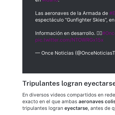
Las aeronaves de la Armada de
#
espectáculo “Gunfighter Skies”, e
Información en desarrollo. 👇🏻
#Onc
pic.twitter.com/NTOWRGx15x
— Once Noticias (@OnceNoticias
Tripulantes logran eyectars
En diversos videos compartidos en red
exacto en el que ambas
aeronaves coli
tripulantes logran
eyectarse
, antes de q