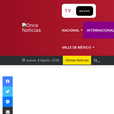
TV
EN VIVO
NACIONAL
INTERNACIONA
VALLE DE MÉXICO
Isaac de
Jueves, 6 Agosto, 2026
Últimas Noticias
Facebook
Twitter
Messenger
Compartir vía Email