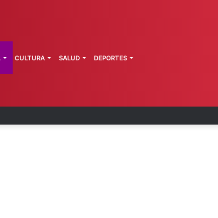
L
CULTURA
SALUD
DEPORTES
l Toro renueva contrato