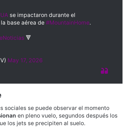
EUA
se impactaron durante el
n la base aérea de
#MountainHome
.
eNoticias
🔻
TV)
May 17, 2026
e
es sociales se puede observar el momento
sionan
en pleno vuelo, segundos después los
ue los jets se precipiten al suelo.