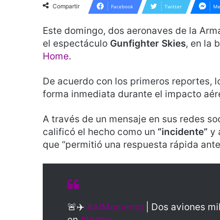
Compartir
Facebook
Twitter
Me
Este domingo, dos aeronaves de la Arm
el espectáculo
Gunfighter Skies
, en la
Home
.
De acuerdo con los primeros reportes, 
forma inmediata durante el impacto aér
A través de un mensaje en sus redes so
calificó el hecho como un
“incidente”
y 
que “permitió una respuesta rápida ante 
🚨✈️
#AlMomento
| Dos aviones mi
en
#Idaho
.