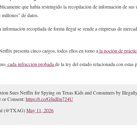
blicamente que había restringido la recopilación de información de sus 
e millones” de datos.
a información recopilada de forma ilegal se vende a empresas de mercad
etflix presenta cinco cargos, todos ellos en torno a
la noción de prácti
ano,
cada infracción probada
de la ley del estado relacionada con estas 
ton Sues Netflix for Spying on Texas Kids and Consumers by Illegally
 or Consent:
https://t.co/Gfudfm724U
eral (@TXAG)
May 11, 2026