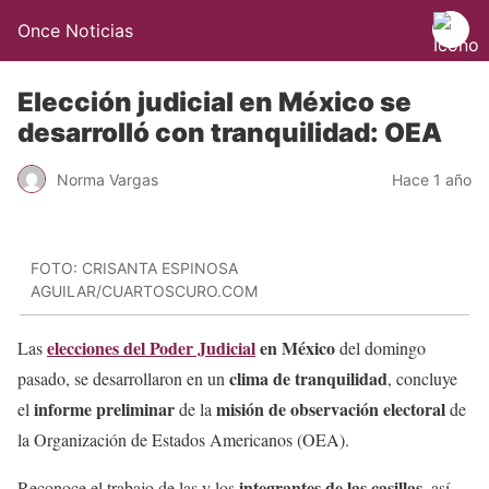
Once Noticias
Elección judicial en México se
desarrolló con tranquilidad: OEA
Norma Vargas
Hace 1 año
FOTO: CRISANTA ESPINOSA
AGUILAR/CUARTOSCURO.COM
elecciones del Poder Judicial
en México
Las
del domingo
clima de tranquilidad
pasado, se desarrollaron en un
, concluye
informe preliminar
misión de observación electoral
el
de la
de
la Organización de Estados Americanos (OEA).
integrantes de las casillas
Reconoce el trabajo de las y los
, así