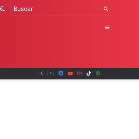
Switch
Buscar
skin
Sidebar
Facebook
YouTube
Instagram
TikTok
WhatsApp
x