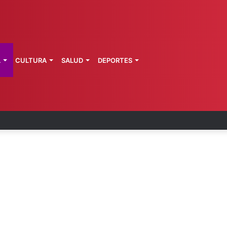
L
CULTURA
SALUD
DEPORTES
a de Morelos investiga explosión de pipa