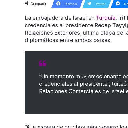
Compartir
Facebook
Twitter
Me
La embajadora de Israel en
Turquía
,
Irit
credenciales al presidente
Recep Tayyi
Relaciones Exteriores, última etapa de 
diplomáticas entre ambos países.
“Un momento muy emocionante esta
credenciales al presidente”, tuiteó
Relaciones Comerciales de Israel 
“A la espera de muchos más desarrollos p