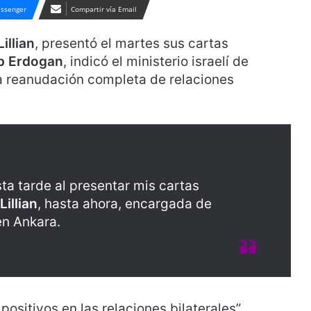
ssenger
Compartir vía Email
Lillian
, presentó el martes sus cartas
p Erdogan
, indicó el ministerio israelí de
la reanudación completa de relaciones
 tarde al presentar mis cartas
Lillian
, hasta ahora, encargada de
en Ankara.
ositivos en las relaciones bilaterales”,