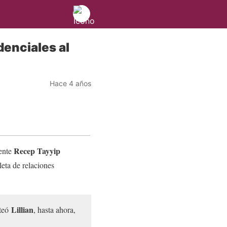
denciales al
Hace 4 años
Recep Tayyip
dente
leta de relaciones
Lillian
iteó
, hasta ahora,