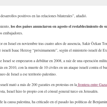
sarrollos positivos en las relaciones bilaterales”, añadió.
los dos países anunciaron en agosto el restablecimiento de s
miento,
vos embajadores.
 en Israel en noviembre tras cuatro años de ausencia, Sakir Özkan Toru
te israelí Isaac Herzog “próximamente”, según el ministerio israelí de Ex
e Israel se empezaron a debilitar en 2008, a raíz de una operación militar
s en 2010, con la muerte de 10 civiles en un ataque israelí contra el 
eo de Israel a ese territorio palestino.
sraelí mató a más de 200 gazatíes en protestas en la
frontera entre Gaza 
sta, Israel hizo lo propio con el cónsul general turco en Jerusalén.
de la causa palestina, ha criticado en el pasado las políticas de Benjam