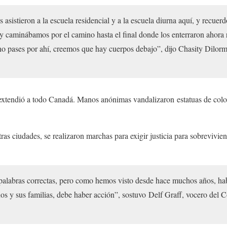
 asistieron a la escuela residencial y a la escuela diurna aquí, y recu
 y caminábamos por el camino hasta el final donde los enterraron ahora
 no pases por ahí, creemos que hay cuerpos debajo”, dijo Chasity Dilor
 extendió a todo Canadá. Manos anónimas vandalizaron estatuas de col
as ciudades, se realizaron marchas para exigir justicia para sobrevivien
palabras correctas, pero como hemos visto desde hace muchos años, hab
ños y sus familias, debe haber acción”, sostuvo Delf Graff, vocero del