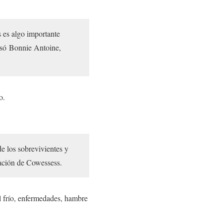
s es algo importante
resó Bonnie Antoine,
do.
de los sobrevivientes y
ación de Cowessess.
l frío, enfermedades, hambre