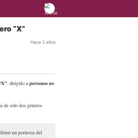
ero “X”
Hace 2 años
“X”
personas no
, dirigido a
ia de sólo dos géneros
firmó un portavoz del