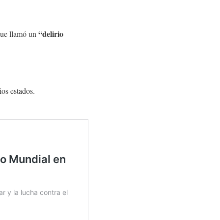
“delirio
 que llamó un
ios estados.