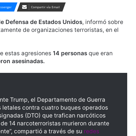
ssenger
Compartir vía Email
de Defensa de Estados Unidos
, informó sobre
amente de organizaciones terroristas, en el
te estas agresiones
14 personas
que eran
eron asesinadas.
dente Trump, el Departamento de Guerra
s letales contra cuatro buques operados
signadas (DTO) que trafican narcóticos
l de 14 narcoterroristas murieron durante
ente”, compartió a través de su
redes