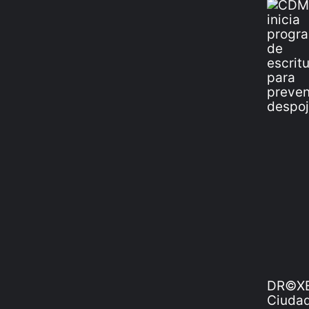
DR©XE
Ciudad