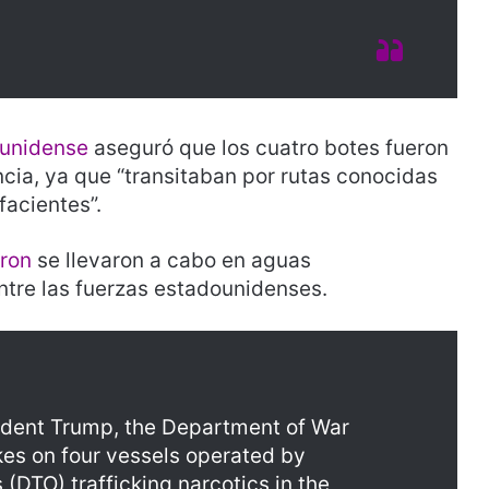
ounidense
aseguró que los cuatro botes fueron
ncia, ya que “transitaban por rutas conocidas
facientes”.
aron
se llevaron a cabo en aguas
ntre las fuerzas estadounidenses.
sident Trump, the Department of War
rikes on four vessels operated by
(DTO) trafficking narcotics in the