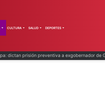
L
CULTURA
SALUD
DEPORTES
o se disculpa tras polémico plan de FIFA