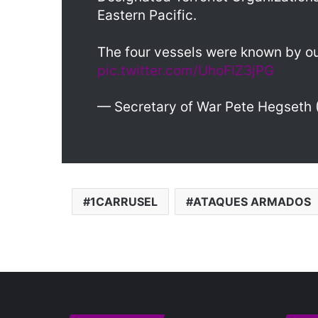
Eastern Pacific.
The four vessels were known by ou
pic.twitter.com/UhoFlZ3jPG
— Secretary of War Pete Hegset
1CARRUSEL
ATAQUES ARMADOS