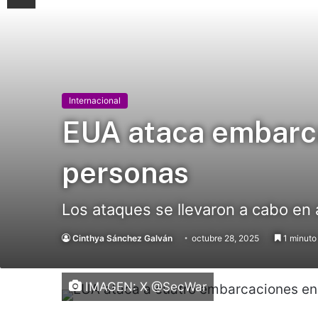
Internacional
EUA ataca embarca
personas
Los ataques se llevaron a cabo en
Cinthya Sánchez Galván
octubre 28, 2025
1 minuto 
IMAGEN: X @SecWar