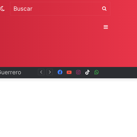
Switch
Buscar
skin
Sidebar
Facebook
YouTube
Instagram
TikTok
WhatsApp
x