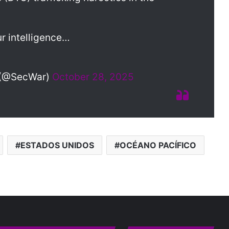
r intelligence…
h (@SecWar)
October 28, 2025
ESTADOS UNIDOS
OCÉANO PACÍFICO