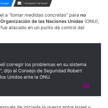
ssenger
Compartir vía Email
ael a
“tomar medidas concretas”
para
no
a Organización de las Naciones Unidas
(ONU),
fue atacado en un punto de control del
aelí corregir los problemas en su sistema
”, dijo al Consejo de Seguridad Robert
os Unidos ante la ONU.
pués de iniciada la guerra entre Israel y