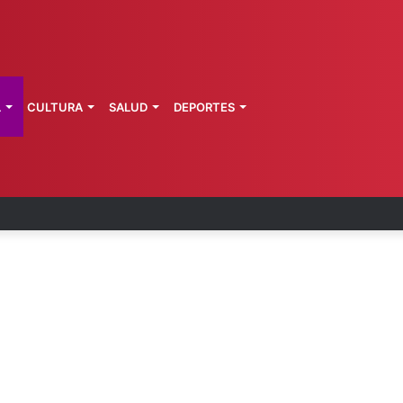
L
CULTURA
SALUD
DEPORTES
s fortalece coordinación sanitaria en los estados