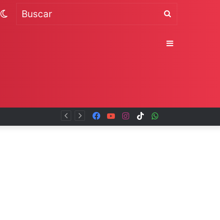
Switch
Buscar
skin
Sidebar
Facebook
YouTube
Instagram
TikTok
WhatsApp
x