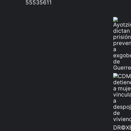
55535611
DR©XE