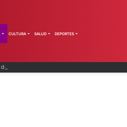
L
CULTURA
SALUD
DEPORTES
a de Morelos investiga explosión de pipa