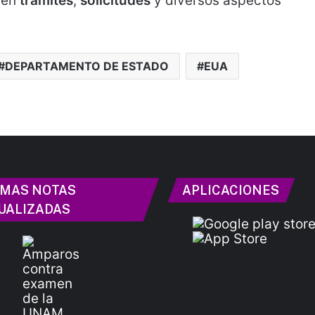
 en
trámites
,
solicitudes
y diversos aspectos
DEPARTAMENTO DE ESTADO
EUA
IMAS NOTAS
APLICACIONES
UALIZADAS