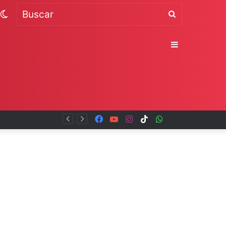
Switch
Buscar
skin
Sidebar
Facebook
YouTube
Instagram
TikTok
WhatsApp
x