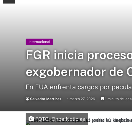
Internacional
FGR inicia proces
exgobernador de 
En EUA enfrenta cargos por peculad
Salvador Martínez
marzo 27, 2026
1 minuto de lect
FOTO: Once Noticias