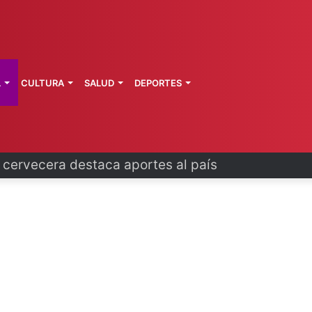
L
CULTURA
SALUD
DEPORTES
a cervecera destaca aportes al país