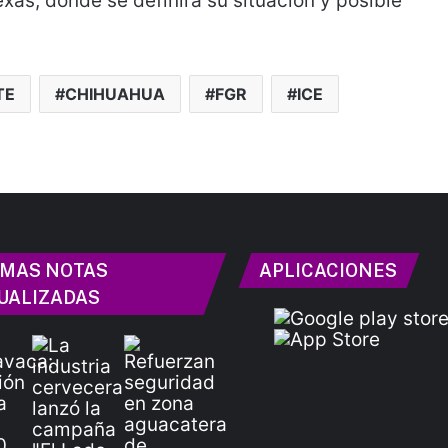
exas, donde se definirá su situación y posible
TE
CHIHUAHUA
FGR
ICE
IMAS NOTAS
APLICACIONES
UALIZADAS