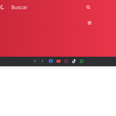
Switch
Buscar
skin
Sidebar
Facebook
YouTube
Instagram
TikTok
WhatsApp
x