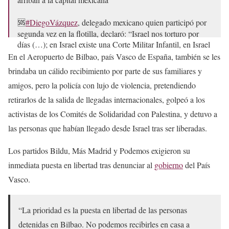
🆘
#DiegoVázquez
, delegado mexicano quien participó por
segunda vez en la flotilla, declaró: “Israel nos torturo por
días (…); en Israel existe una Corte Militar Infantil, en Israel
más de 400…
pic.twitter.com/3mRCPEBgAu
En el Aeropuerto de Bilbao, país Vasco de España, también se les
brindaba un cálido recibimiento por parte de sus familiares y
— Rompeviento TV (@RompevientoTV)
May 23, 2026
amigos, pero la policía con lujo de violencia, pretendiendo
retirarlos de la salida de llegadas internacionales, golpeó a los
activistas de los Comités de Solidaridad con Palestina, y detuvo a
las personas que habían llegado desde Israel tras ser liberadas.
Los partidos Bildu, Más Madrid y Podemos exigieron su
inmediata puesta en libertad tras denunciar al
gobierno
del País
Vasco.
“La prioridad es la puesta en libertad de las personas
detenidas en Bilbao. No podemos recibirles en casa a