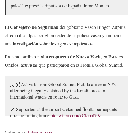
palos”, expresó la diputada de España, Irene Montero.
Consejero de Seguridad
El
del gobierno Vasco Bingen Zupiria
ofreció disculpas por el proceder de la policía vasca y anunció
investigación
una
sobre los agentes implicados.
Aeropuerto de Nueva York,
En tanto, arribaron al
en Estados
Unidos, activistas que participaron en la Flotilla Global Sumud.
🇺🇸 Activists from Global Sumud Flotilla arrive in NYC
after being illegally detained by the Israeli forces in
international waters en route to Gaza
📌 Supporters at the airport welcomed flotilla participants
upon returning home
pic.twitter.com/xCkioal79z
— Anadolu English (@anadoluagency)
May 25, 2026
Categorías:
Internacional