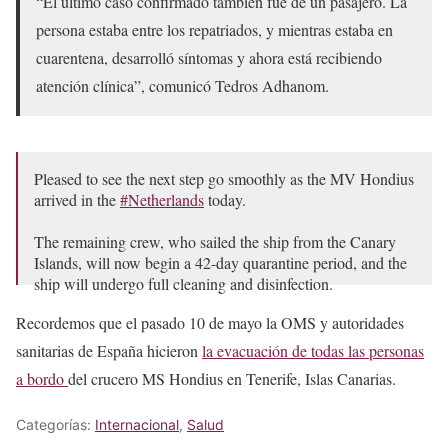
“El último caso confirmado también fue de un pasajero. La
persona estaba entre los repatriados, y mientras estaba en
cuarentena, desarrolló síntomas y ahora está recibiendo
atención clínica”, comunicó Tedros Adhanom.
Pleased to see the next step go smoothly as the MV Hondius
arrived in the
#Netherlands
today.
The remaining crew, who sailed the ship from the Canary
Islands, will now begin a 42-day quarantine period, and the
ship will undergo full cleaning and disinfection.
Recordemos que el pasado 10 de mayo la OMS y autoridades
There have been…
pic.twitter.com/Tyd9wNRHfc
sanitarias de España hicieron
la evacuación de todas las personas
— Tedros Adhanom Ghebreyesus (@DrTedros)
May 18,
a bordo
del crucero MS Hondius en Tenerife, Islas Canarias.
2026
Categorías:
Internacional
,
Salud