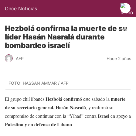
Once Noticias
Hezbolá confirma la muerte de su
líder Hasán Nasralá durante
bombardeo israelí
AFP
Hace 2 años
FOTO: HASSAN AMMAR / AFP
Hezbolá
confirmó
muerte
El grupo chií libanés
este sábado la
de su secretario general, Hasán Nasralá
, y reafirmó su
Israel
compromiso de continuar con la “Yihad” contra
en apoyo a
Palestina y en defensa de Líbano
.