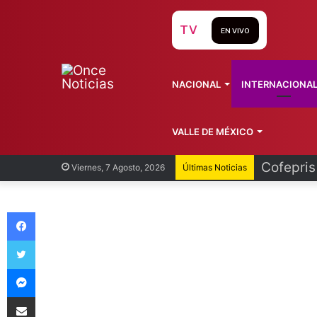
TV
EN VIVO
NACIONAL
INTERNACIONA
VALLE DE MÉXICO
Cofepris
Viernes, 7 Agosto, 2026
Últimas Noticias
Facebook
Twitter
Messenger
Compartir vía Email