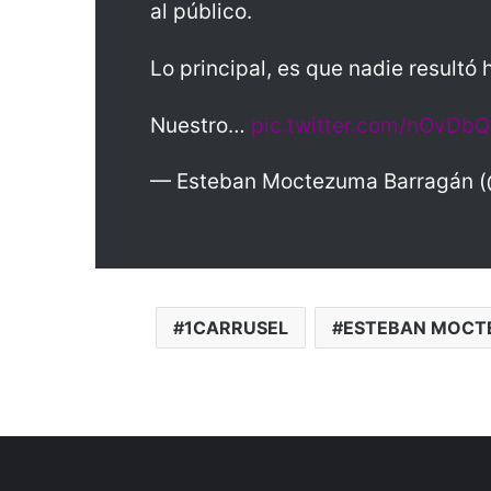
al público.
Lo principal, es que nadie resultó 
Nuestro…
pic.twitter.com/nOvDb
— Esteban Moctezuma Barragán
1CARRUSEL
ESTEBAN MOCT