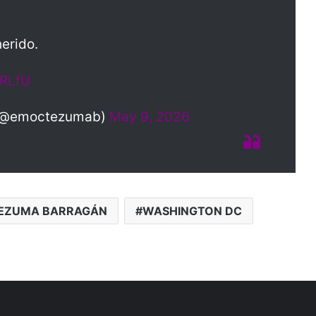
herido.
QRLfU
 (@emoctezumab)
May 9, 2026
EZUMA BARRAGÁN
WASHINGTON DC