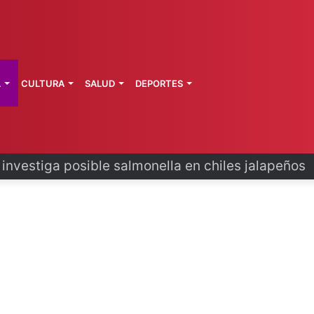
L
CULTURA
SALUD
DEPORTES
 investiga posible salmonella en chiles jalapeños