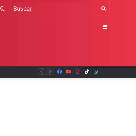
Switch
Buscar
skin
Sidebar
Facebook
YouTube
Instagram
TikTok
WhatsApp
x