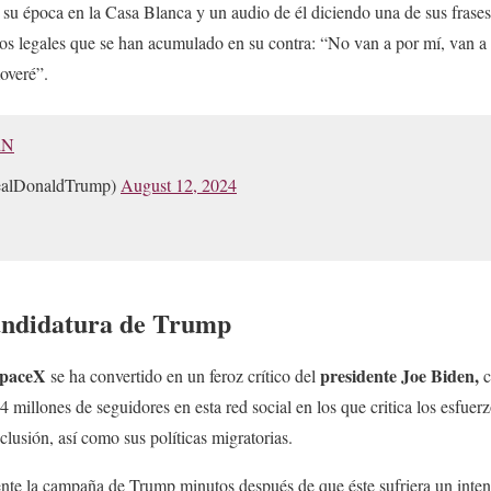
 su época en la Casa Blanca y un audio de él diciendo una de sus frase
sos legales que se han acumulado en su contra: “No van a por mí, van a p
overé”.
dN
ealDonaldTrump)
August 12, 2024
andidatura de Trump
 SpaceX
presidente Joe Biden,
se ha convertido en un feroz crítico del
c
 millones de seguidores en esta red social en los que critica los esfuer
nclusión, así como sus políticas migratorias.
te la campaña de Trump minutos después de que éste sufriera un intent