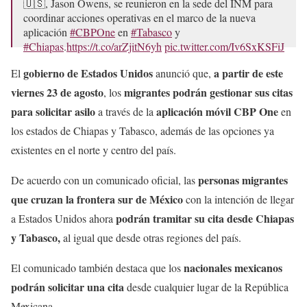
🇺🇸, Jason Owens, se reunieron en la sede del INM para
coordinar acciones operativas en el marco de la nueva
aplicación
#CBPOne
en
#Tabasco
y
#Chiapas
.
https://t.co/arZjitN6yh
pic.twitter.com/Iv6SxKSFiJ
— INM (@INAMI_mx)
August 23, 2024
gobierno de Estados Unidos
a partir de este
El
anunció que,
viernes 23 de agosto
migrantes podrán gestionar sus citas
, los
para solicitar
asilo
aplicación móvil CBP One
a través de la
en
los estados de Chiapas y Tabasco, además de las opciones ya
existentes en el norte y centro del país.
personas migrantes
De acuerdo con un comunicado oficial, las
que cruzan la frontera sur de México
con la intención de llegar
podrán tramitar su cita desde Chiapas
a Estados Unidos ahora
y Tabasco,
al igual que desde otras regiones del país.
nacionales mexicanos
El comunicado también destaca que los
podrán solicitar una cita
desde cualquier lugar de la República
Mexicana.