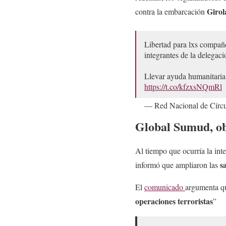
Girol
contra la embarcación
Libertad para lxs compañ
integrantes de la delegac
Llevar ayuda humanitaria
https://t.co/kfzxsNQmRl
— Red Nacional de Círc
Global Sumud, o
Al tiempo que ocurría la int
s
informó que ampliaron las
El
comunicado
argumenta qu
operaciones terroristas
”