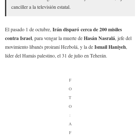
canciller a la televisión estatal.
Irán disparó cerca de 200 misiles
El pasado 1 de octubre,
contra Israel
Hasán Nasralá
, para vengar la muerte de
, jefe del
Ismail Haniyeh
movimiento libanés proiraní Hezbolá, y la de
,
líder del Hamás palestino, el 31 de julio en Teherán.
F
O
T
O
:
A
F