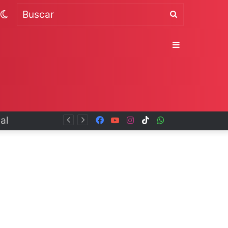
Switch
Buscar
skin
Sidebar
Facebook
YouTube
Instagram
TikTok
WhatsApp
x