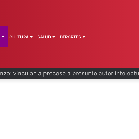
L
CULTURA
SALUD
DEPORTES
primeros técnicos ferroviarios del Conalep