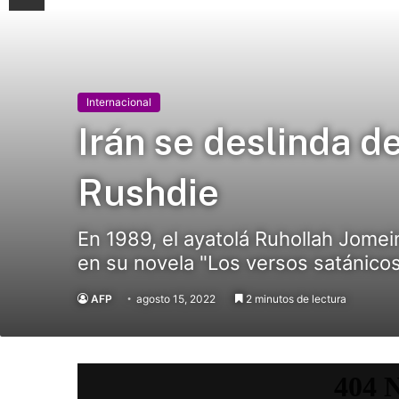
Internacional
Irán se deslinda d
Rushdie
En 1989, el ayatolá Ruhollah Jomei
en su novela "Los versos satánicos
AFP
agosto 15, 2022
2 minutos de lectura